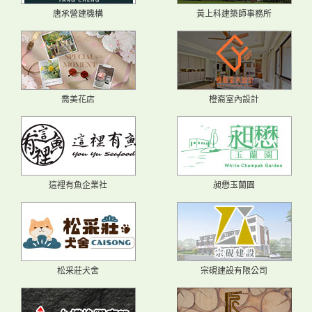
唐承營建機構
黃上科建築師事務所
喬美花店
橙裔室內設計
這裡有魚企業社
昶懋玉蘭園
松采莊犬舍
宗硯建設有限公司