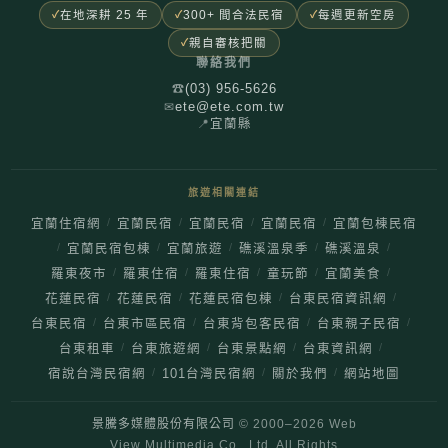
在地深耕 25 年
300+ 間合法民宿
每週更新空房
親自審核把關
聯絡我們
(03) 956-5626
☎
ete@ete.com.tw
✉
📍
宜蘭縣
旅遊相關連結
/
/
/
/
宜蘭住宿網
宜蘭民宿
宜蘭民宿
宜蘭民宿
宜蘭包棟民宿
/
/
/
/
/
宜蘭民宿包棟
宜蘭旅遊
礁溪溫泉季
礁溪溫泉
/
/
/
/
/
羅東夜市
羅東住宿
羅東住宿
童玩節
宜蘭美食
/
/
/
/
花蓮民宿
花蓮民宿
花蓮民宿包棟
台東民宿資訊網
/
/
/
/
台東民宿
台東市區民宿
台東背包客民宿
台東親子民宿
/
/
/
/
台東租車
台東旅遊網
台東景點網
台東資訊網
/
/
/
宿說台灣民宿網
101台灣民宿網
關於我們
網站地圖
景騰多媒體股份有限公司
© 2000–
2026
Web
View Multimedia Co., Ltd. All Rights