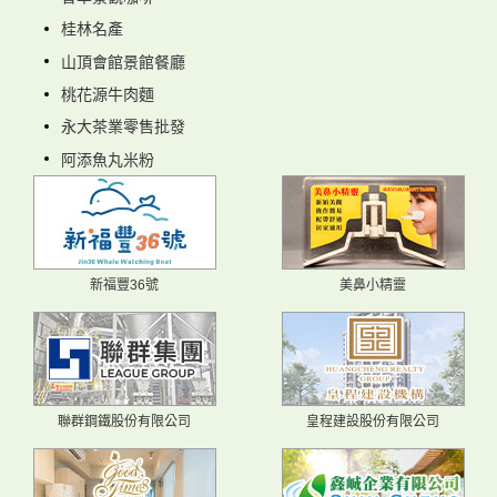
桂林名產
山頂會館景館餐廳
桃花源牛肉麵
永大茶業零售批發
阿添魚丸米粉
新福豐36號
美鼻小精靈
聯群鋼鐵股份有限公司
皇程建設股份有限公司