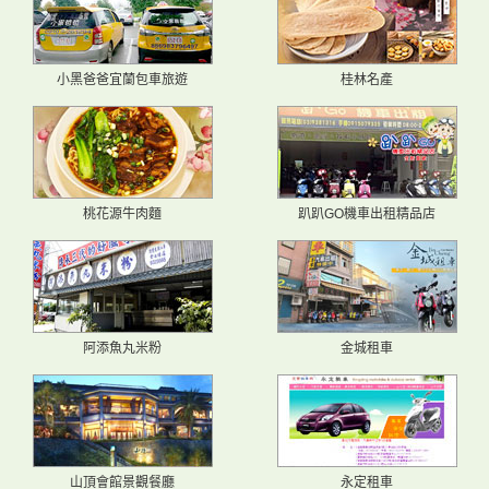
小黑爸爸宜蘭包車旅遊
桂林名產
桃花源牛肉麵
趴趴GO機車出租精品店
阿添魚丸米粉
金城租車
山頂會館景觀餐廳
永定租車