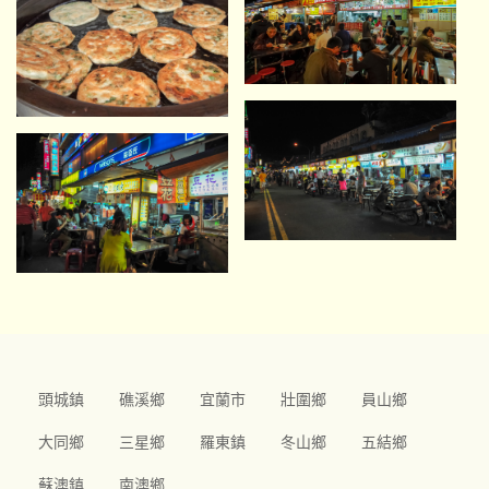
頭城鎮
礁溪鄉
宜蘭市
壯圍鄉
員山鄉
大同鄉
三星鄉
羅東鎮
冬山鄉
五結鄉
蘇澳鎮
南澳鄉