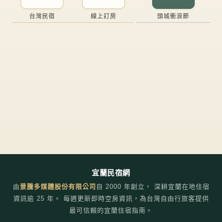
台灣民宿
線上訂房
頭城衝浪節
宜蘭民宿網
由
景騰多媒體股份有限公司
自
2000
年創立， 深耕宜蘭在地住宿
資訊逾 25 年。 每週更新即時空房資訊，為台灣自由行旅客提供
最可信賴的宜蘭住宿指南。