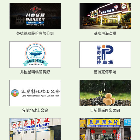
榮德紙器股份有限公司
基隆港海產樓
北極星噶瑪蘭賞鯨
管得寬停車場
宜蘭地政士公會
日新豐尚匠梨果園