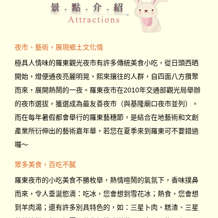
夜市、藝術，展現鄉土文化情
極具人情味的羅東觀光夜市有許多傳統美食小吃，從日頭西晒
開始，燈便通夜亮麗明晃，熙來攘往的人群，自四面八方攢聚
而來，展開熱鬧的一夜。羅東夜市在2010年交通部觀光局舉辦
的夜市選拔，獲選成為最友善夜市（與基隆廟口夜市並列）。
而在每年暑假都會舉行的羅東藝穗節，是結合在地藝術和文創
產業所衍伸出的藝術嘉年華，若您在夏季來到羅東可不要錯過
囉～
眾多美食，百吃不膩
羅東夜市的小吃美食不勝枚舉，熱情喧鬧的氣氛下，香味撲鼻
而來，令人垂涎慾滴：吃冰，您會想到雪花冰；熱食，您會想
到羊肉湯；還有許多別具特色的，如：三星卜肉、糕渣、三星