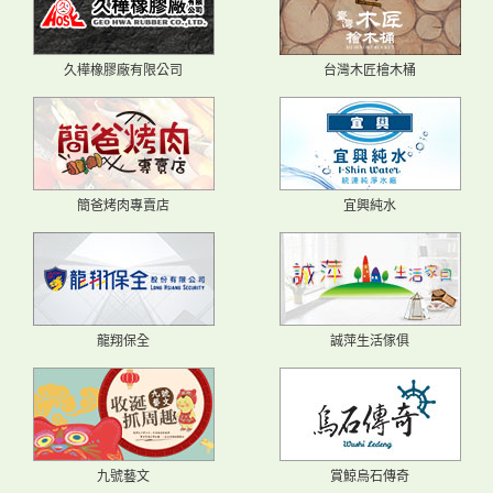
久樺橡膠廠有限公司
台灣木匠檜木桶
簡爸烤肉專賣店
宜興純水
龍翔保全
誠萍生活傢俱
九號藝文
賞鯨烏石傳奇