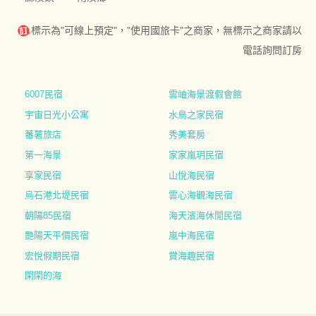
標示為"可線上預定"，"使用國旅卡"之商家，無標示之商家請以
電話詢問訂房
6007民宿
雲岫海景渡假會館
宇宙日光小公寓
水鳥之家民宿
蕃薯旅店
秀美套房
第一海景
家家嵐玥民宿
享家民宿
山悅海民宿
烏石港北堤民宿
雲心海觀海民宿
朝陽85民宿
海天濱海休閒民宿
艷陽天平價民宿
嵐中海民宿
宏悅假期民宿
賞海趣民宿
閑閑的海